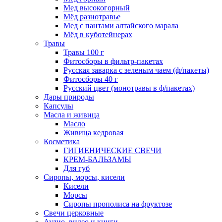
Мед высокогорный
Мёд разнотравье
Мед с пантами алтайского марала
Мёд в куботейнерах
Травы
Травы 100 г
Фитосборы в фильтр-пакетах
Русская заварка с зеленым чаем (ф/пакеты)
Фитосборы 40 г
Русский цвет (монотравы в ф/пакетах)
Дары природы
Капсулы
Масла и живица
Масло
Живица кедровая
Косметика
ГИГИЕНИЧЕСКИЕ СВЕЧИ
КРЕМ-БАЛЬЗАМЫ
Для губ
Сиропы, морсы, кисели
Кисели
Морсы
Сиропы прополиса на фруктозе
Свечи церковные
Аудио, видео и книги