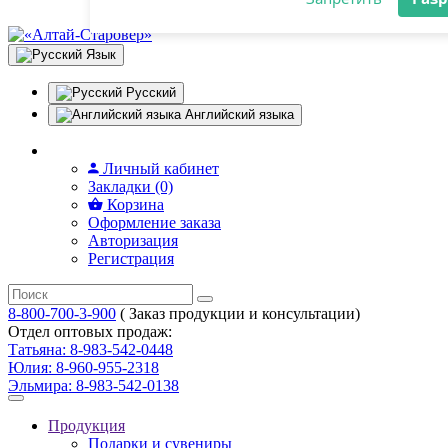
Разрешите сайту starover.org
отправлять вам уведомления на
Язык
рабочий стол
Русский
Запретить
Раз
Английский языка
Личный кабинет
Закладки (0)
Корзина
Оформление заказа
Авторизация
Регистрация
8-800-700-3-900
( Заказ продукции и консультации)
Отдел оптовых продаж:
Татьяна: 8-983-542-0448
Юлия: 8-960-955-2318
Эльмира: 8-983-542-0138
Продукция
Подарки и сувениры