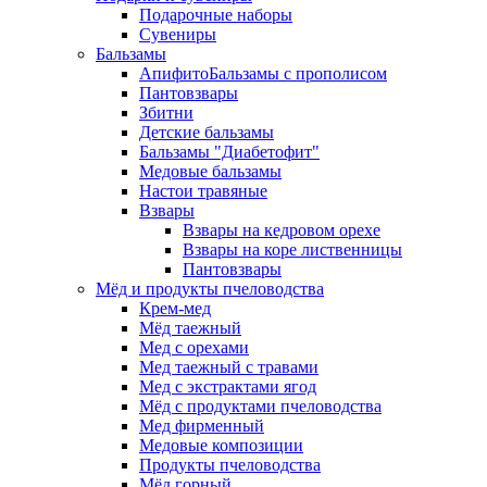
Подарочные наборы
Сувениры
Бальзамы
АпифитоБальзамы с прополисом
Пантовзвары
Збитни
Детские бальзамы
Бальзамы "Диабетофит"
Медовые бальзамы
Настои травяные
Взвары
Взвары на кедровом орехе
Взвары на коре лиственницы
Пантовзвары
Мёд и продукты пчеловодства
Крем-мед
Мёд таежный
Мед с орехами
Мед таежный с травами
Мед с экстрактами ягод
Мёд с продуктами пчеловодства
Мед фирменный
Медовые композиции
Продукты пчеловодства
Мёд горный