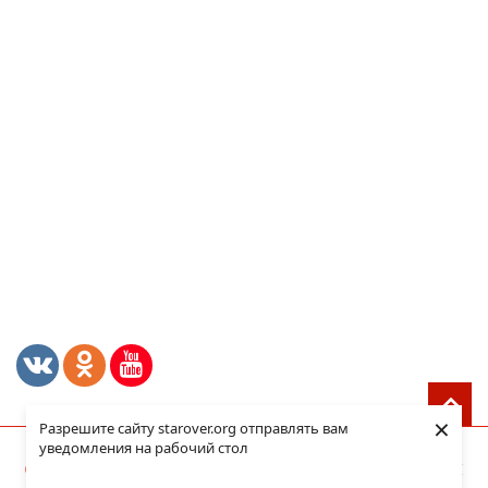
Адреса магазинов
Акции и скидки
Пользовательское соглашение
Карта сайта
Личная информация
Пароль
Мои адреса
История заказов
×
Разрешите сайту starover.org отправлять вам
уведомления на рабочий стол
2004-2025 ООО «Алтай-Старовер» | ВСЕ ПРАВА ЗАЩИЩЕНЫ